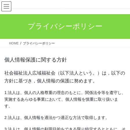
コ
ナ
ン
ビ
テ
ゲ
ン
ー
プライバシーポリシー
ツ
シ
へ
ョ
ス
ン
HOME
プライバシーポリシー
キ
に
ッ
移
プ
動
個人情報保護に関する方針
社会福祉法人広域福祉会（以下法人という。）は，以下の
方針に基づき，個人情報の保護に努めます。
1.法人は、個人の人格尊重の理念のもとに、関係法令等を遵守し、
実施するあらゆる事業において、個人情報を慎重に取り扱いま
す。
2.法人は、個人情報を適法かつ適正な方法で取得します。
3.法人は、個人情報の利用目的をできる限り特定するとともに、そ